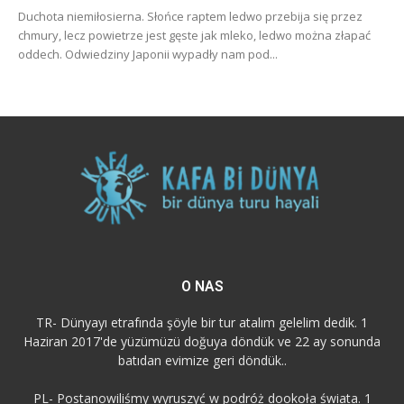
Duchota niemiłosierna. Słońce raptem ledwo przebija się przez
chmury, lecz powietrze jest gęste jak mleko, ledwo można złapać
oddech. Odwiedziny Japonii wypadły nam pod...
O NAS
TR- Dünyayı etrafında şöyle bir tur atalım gelelim dedik. 1
Haziran 2017'de yüzümüzü doğuya döndük ve 22 ay sonunda
batıdan evimize geri döndük..
PL- Postanowiliśmy wyruszyć w podróż dookoła świata. 1