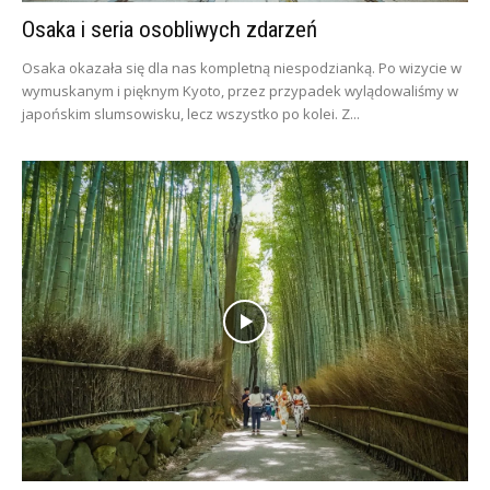
Osaka i seria osobliwych zdarzeń
Osaka okazała się dla nas kompletną niespodzianką. Po wizycie w
wymuskanym i pięknym Kyoto, przez przypadek wylądowaliśmy w
japońskim slumsowisku, lecz wszystko po kolei. Z...