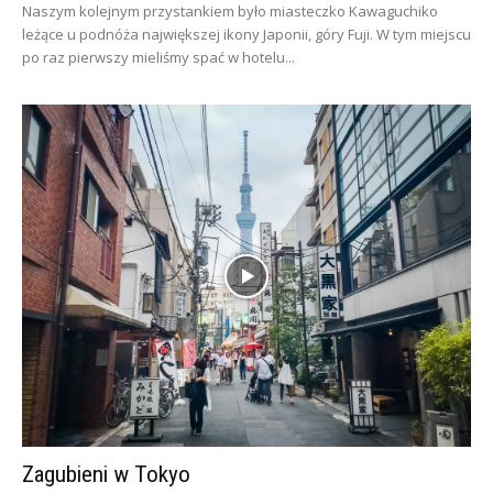
Naszym kolejnym przystankiem było miasteczko Kawaguchiko
leżące u podnóża największej ikony Japonii, góry Fuji. W tym miejscu
po raz pierwszy mieliśmy spać w hotelu...
Zagubieni w Tokyo