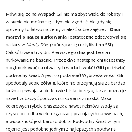
Mówi się, że na wyspach Gili nie ma zbyt wiele do roboty i
w sumie nie można się z tym nie zgodzić. Ale gdy się
uprzemy to łatwo możemy znaleźć sobie zajęcie : )
Onur
marzył o nauce nurkowania
i ostatecznie zdecydował się
na kurs w
Manta Dive
(kończący się certyfikatem SSI).
Całość trwała trzy dni. Pierwszego dnia jest teoria i
nurkowanie na basenie. Przez dwa następne dni uczestnicy
mogli nurkować na otwartych wodach wokół Gili i podziwiać
podwodny świat. A jest co podziwiać! Wybrzeża wokół Gili
upodobały sobie
żółwie
, które nie przejmują się za bardzo
ludźmi i pływają sobie leniwie blisko brzegu, także można je
nawet zobaczyć podczas nurkowania z maską. Masa
kolorowych rybek, płaszczek a nawet rekinów! Wody są
czyste o co dba wiele organizacji pracujących na wyspach,
a widoczność jest bardzo dobra. Podwodny świat w tym
rejonie jest podobno jednym z najlepszych spotów na