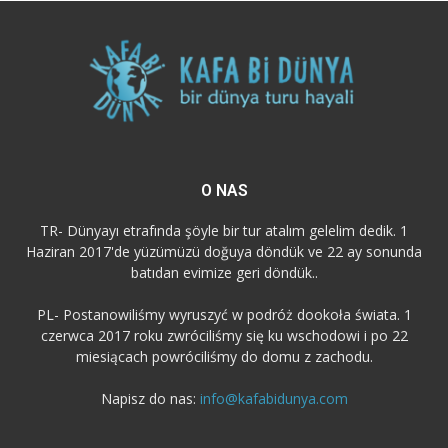
O NAS
TR- Dünyayı etrafında şöyle bir tur atalım gelelim dedik. 1
Haziran 2017'de yüzümüzü doğuya döndük ve 22 ay sonunda
batıdan evimize geri döndük..
PL- Postanowiliśmy wyruszyć w podróż dookoła świata. 1
czerwca 2017 roku zwróciliśmy się ku wschodowi i po 22
miesiącach powróciliśmy do domu z zachodu.
Napisz do nas:
info@kafabidunya.com