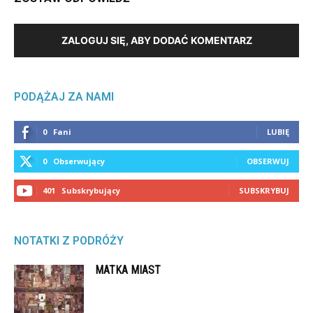
ZALOGUJ SIĘ, ABY DODAĆ KOMENTARZ
PODĄŻAJ ZA NAMI
0
Fani
LUBIĘ
0
Obserwujący
OBSERWUJ
401
Subskrybujący
SUBSKRYBUJ
NOTATKI Z PODRÓŻY
MATKA MIAST