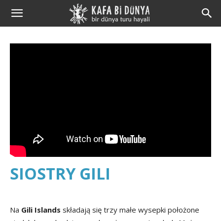
Kafa
Bi
Dünya
SIOSTRY GILI
Na
Gili Islands
składają się trzy małe wysepki położone