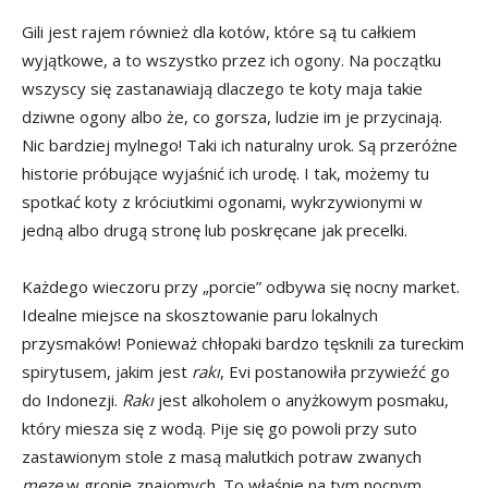
Gili jest rajem również dla kotów, które są tu całkiem
wyjątkowe, a to wszystko przez ich ogony. Na początku
wszyscy się zastanawiają dlaczego te koty maja takie
dziwne ogony albo że, co gorsza, ludzie im je przycinają.
Nic bardziej mylnego! Taki ich naturalny urok. Są przeróżne
historie próbujące wyjaśnić ich urodę. I tak, możemy tu
spotkać koty z króciutkimi ogonami, wykrzywionymi w
jedną albo drugą stronę lub poskręcane jak precelki.
Każdego wieczoru przy „porcie” odbywa się nocny market.
Idealne miejsce na skosztowanie paru lokalnych
przysmaków! Ponieważ chłopaki bardzo tęsknili za tureckim
spirytusem, jakim jest
rakı
, Evi postanowiła przywieźć go
do Indonezji.
R
akı
jest alkoholem o anyżkowym posmaku,
który miesza się z wodą. Pije się go powoli przy suto
zastawionym stole z masą malutkich potraw zwanych
meze
w gronie znajomych. To właśnie na tym nocnym