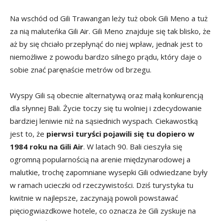
Na wschód od Gili Trawangan leży tuż obok Gili Meno a tuż
za nią maluteńka Gili Air. Gili Meno znajduje się tak blisko, że
aż by się chciało przepłynąć do niej wpław, jednak jest to
niemożliwe z powodu bardzo silnego prądu, który daje o
sobie znać paręnaście metrów od brzegu.
Wyspy Gili są obecnie alternatywą oraz małą konkurencją
dla słynnej Bali. Życie toczy się tu wolniej i zdecydowanie
bardziej leniwie niż na sąsiednich wyspach. Ciekawostką
jest to, że
pierwsi turyści pojawili się tu dopiero w
1984 roku na Gili Air
. W latach 90. Bali cieszyła się
ogromną popularnością na arenie międzynarodowej a
malutkie, trochę zapomniane wysepki Gili odwiedzane były
w ramach ucieczki od rzeczywistości. Dziś turystyka tu
kwitnie w najlepsze, zaczynają powoli powstawać
pięciogwiazdkowe hotele, co oznacza że Gili zyskuje na