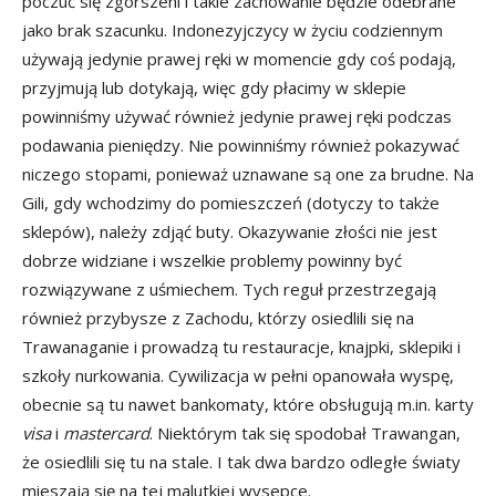
poczuć się zgorszeni i takie zachowanie będzie odebrane
jako brak szacunku. Indonezyjczycy w życiu codziennym
używają jedynie prawej ręki w momencie gdy coś podają,
przyjmują lub dotykają, więc gdy płacimy w sklepie
powinniśmy używać również jedynie prawej ręki podczas
podawania pieniędzy. Nie powinniśmy również pokazywać
niczego stopami, ponieważ uznawane są one za brudne. Na
Gili, gdy wchodzimy do pomieszczeń (dotyczy to także
sklepów), należy zdjąć buty. Okazywanie złości nie jest
dobrze widziane i wszelkie problemy powinny być
rozwiązywane z uśmiechem. Tych reguł przestrzegają
również przybysze z Zachodu, którzy osiedlili się na
Trawanaganie i prowadzą tu restauracje, knajpki, sklepiki i
szkoły nurkowania. Cywilizacja w pełni opanowała wyspę,
obecnie są tu nawet bankomaty, które obsługują m.in. karty
visa
i
mastercard
. Niektórym tak się spodobał Trawangan,
że osiedlili się tu na stale. I tak dwa bardzo odległe światy
mieszają się na tej malutkiej wysepce.