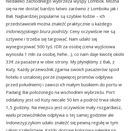
niedaleko zachodniego wybrzeża wyspy Lombok. Można
się na nie dostać bardzo łatwo zarówno z Lomboku jak i
Bali. Najbardziej popularne są szybkie łodzie – ich
przedstawicieli można znaleźć praktycznie u każdego
indonezyjskiego biura podróży
. Ceny oczywiście nie są
sztywne i trzeba się targować. Nam udało się
wynegocjować 500 tyś. IDR za osobę (cena wyjściowa
wynosiła 1 mln za osobę, hehe…), co nam daje kwotę około
33€ za pasażera w obie strony. My płynęliśmy z Bali, z
Kuty. Każdy przewoźnik zgarnia swoich pasażerów spod
hotelu o ustalonej porze (najwięcej promów odpływa
przed południem) i zawozi ich małym busikiem do portu w
Padang Bai położonego na wschodnim wybrzeżu. Port
oddalony jest od Kuty niecałe 50 km a podróż trwa około
1,5 godziny. Na miejscu jest oczywiście mały rozgardiasz,
wielu przewoźników odpływa o tej samej godzinie ale
Indonezyjczykom udało znaleźć się pewną regułę w tym
całym szaleństwie. Każdy dostaje kolorową nalepkę na