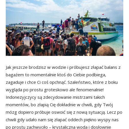
Jak jeszcze brodzisz w wodzie i próbujesz złapać balans z
bagażem to momentalnie ktoś do Ciebie podbiega,
zagaduje i chce Ci coś opchnąć. Szaleństwo, które z boku
wygląda po prostu groteskowo ale fenomenalnie!
Indonezyjczycy są zdecydowanie mistrzami takich
momentów, bo złapią Cię dokładnie w chwili, gdy Twój
mózg dopiero próbuje oswoić się z nową sytuacją. Lecz po
chwili gdy udało nam się złapać oddech piękno wyspy nas
po prostu zachwyciło – krystaliczna woda i dosłownie