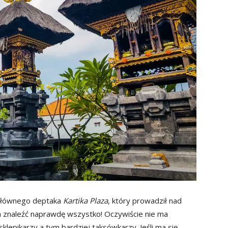
 głównego deptaka
Kartika Plaza
, który prowadził nad
 znaleźć naprawdę wszystko! Oczywiście nie ma
klepikarzy a tym bardziej taksówkarzy. Jeśli ma się