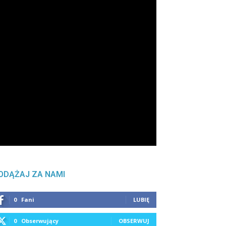
ODĄŻAJ ZA NAMI
0
Fani
LUBIĘ
0
Obserwujący
OBSERWUJ