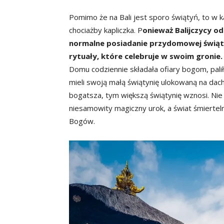
Pomimo że na Bali jest sporo świątyń, to w 
chociażby kapliczka. P
onieważ Balijczycy od
normalne posiadanie przydomowej świąty
rytuały, które celebruje w swoim gronie.
Domu codziennie składała ofiary bogom, paliła
mieli swoją małą świątynię ulokowaną na dachu
bogatsza, tym większą świątynię wznosi. Nie 
niesamowity magiczny urok, a świat śmiertel
Bogów.