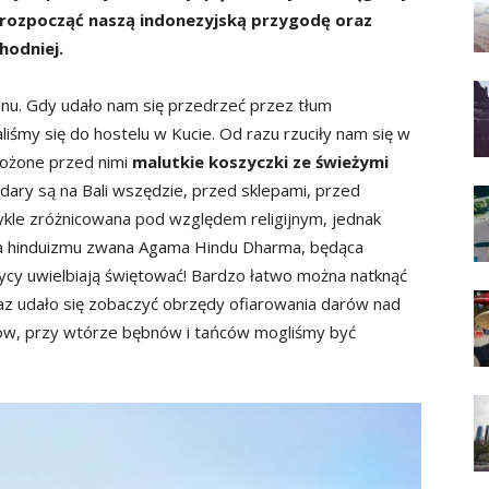
 rozpocząć naszą indonezyjską przygodę oraz
hodniej.
anu. Gdy udało nam się przedrzeć przez tłum
iśmy się do hostelu w Kucie. Od razu rzuciły nam się w
łożone przed nimi
malutkie koszyczki ze świeżymi
 dary są na Bali wszędzie, przed sklepami, przed
wykle zróżnicowana pod względem religijnym, jednak
iana hinduizmu zwana Agama Hindu Dharma, będąca
ycy uwielbiają świętować! Bardzo łatwo można natknąć
raz udało się zobaczyć obrzędy ofiarowania darów nad
tów, przy wtórze bębnów i tańców mogliśmy być