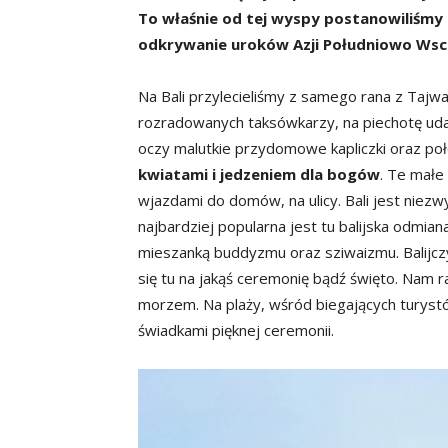
To właśnie od tej wyspy postanowiliśmy
odkrywanie uroków Azji Południowo Wsc
Na Bali przylecieliśmy z samego rana z Tajw
rozradowanych taksówkarzy, na piechotę udal
oczy malutkie przydomowe kapliczki oraz po
kwiatami i jedzeniem dla bogów
. Te małe
wjazdami do domów, na ulicy. Bali jest niez
najbardziej popularna jest tu balijska odm
mieszanką buddyzmu oraz sziwaizmu. Balijcz
się tu na jakąś ceremonię bądź święto. Nam 
morzem. Na plaży, wśród biegających turys
świadkami pięknej ceremonii.