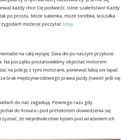
onieważ każdy chce Cię podwieźć. Istne szaleństwo! Każdy
tak po prostu. Może sukienka, może torebka, koszulka
przygodach możecie poczytać
tutaj
.
emalże na całą wyspę. Dwa dni po naszym przylocie
ra. Na początku postanowiliśmy objechać motorem
ać na policję z tymi motorami, ponieważ lubią oni łapać
i za brak międzynarodowego prawa jazdy (nawet jeśli się
iatłach do nas zagadują. Pewnego razu gdy
jechał do Konura i pod pretekstem dowiedzenia się
przyznać, że niejednokrotnie byłam pod wrażeniem ich