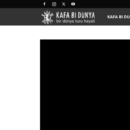
Kafa
KAFA BI D
Bi
Dünya