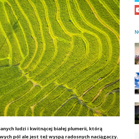
N
ch ludzi i kwitnącej białej plumerii, którą
owych pól ale jest też wyspą radosnych naciągaczy.