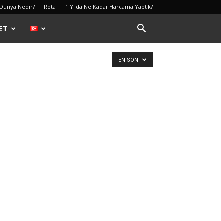
 Dünya Nedir?
Rota
1 Yılda Ne Kadar Harcama Yaptık?
ET
EN SON