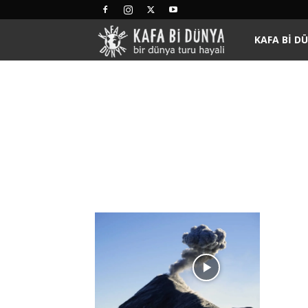
Kafa
KAFA BI D
Bi
Dünya