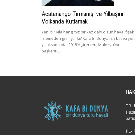
Acatenango Tırmanışı ve Yılbaşını
Volkanda Kutlamak
Yeni bir yıla hangimiz bir kez dahi olsun havai fişek
izlemeden girmiştir ki? Kafa Bi Dünya'nın birinci yen
yıl akşamında, 2018'e girerken, Malezya'nın
başkenti...
HAK
TR- 
Hazi
batı
PL- 