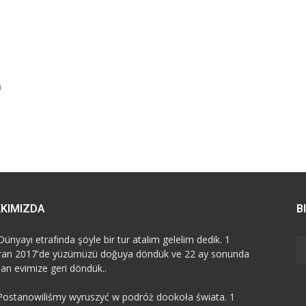
i
KIMIZDA
B
Dünyayı etrafında şöyle bir tur atalım gelelim dedik. 1
ran 2017'de yüzümüzü doğuya döndük ve 22 ay sonunda
dan evimize geri döndük..
Postanowiliśmy wyruszyć w podróż dookoła świata. 1