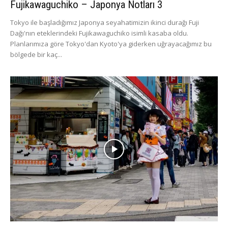
Fujikawaguchiko – Japonya Notları 3
Tokyo ile başladığımız Japonya seyahatimizin ikinci durağı Fuji
Dağı'nın eteklerindeki Fujikawaguchiko isimli kasaba oldu.
Planlarımıza göre Tokyo'dan Kyoto'ya giderken uğrayacağımız bu
bölgede bir kaç...