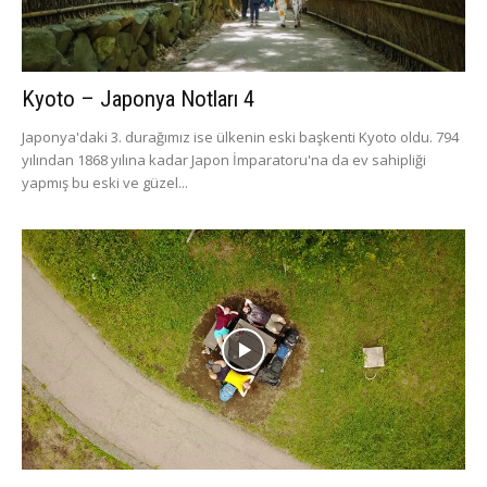
Kyoto – Japonya Notları 4
Japonya'daki 3. durağımız ise ülkenin eski başkenti Kyoto oldu. 794
yılından 1868 yılına kadar Japon İmparatoru'na da ev sahipliği
yapmış bu eski ve güzel...