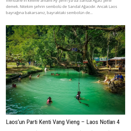
Vientiane'in kelime anlamı Ay Şehri ya da Sandal Ağacı Şehir
demek. Nitekim şehrin sembolü de Sandal Ağacıdır. Ancak Laos
bayrağına bakarsanız, bayraktaki sembolün de...
Laos’un Parti Kenti Vang Vieng – Laos Notları 4