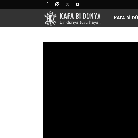
Kafa
KAFA BI D
Bi
Dünya