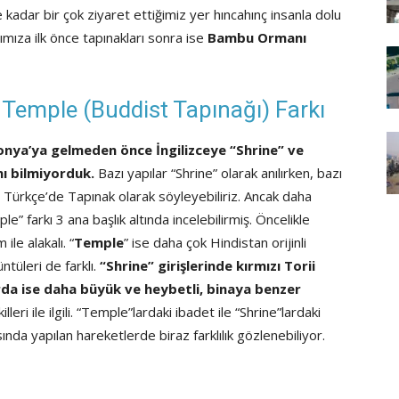
kadar bir çok ziyaret ettiğimiz yer hıncahınç insanla dolu
ıza ilk önce tapınakları sonra ise
Bambu Ormanı
 Temple (Buddist Tapınağı) Farkı
onya’ya gelmeden önce İngilizceye “Shrine” ve
ı bilmiyorduk.
Bazı yapılar “Shrine” olarak anılırken, bazı
e Türkçe’de Tapınak olarak söyleyebiliriz. Ancak daha
e” farkı 3 ana başlık altında incelebilirmiş. Öncelikle
ile alakalı. “
Temple
” ise daha çok Hindistan orijinli
ntüleri de farklı.
“Shrine” girişlerinde kırmızı Torii
da ise daha büyük ve heybetli, binaya benzer
eri ile ilgili. “Temple”lardaki ibadet ile “Shrine”lardaki
nda yapılan hareketlerde biraz farklılık gözlenebiliyor.