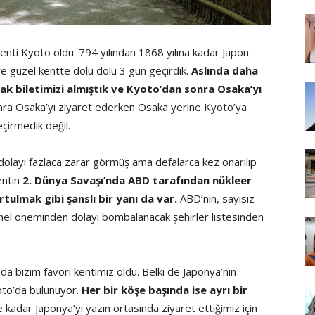
kenti Kyoto oldu. 794 yılından 1868 yılına kadar Japon
ve güzel kentte dolu dolu 3 gün geçirdik.
Aslında daha
çak biletimizi almıştık ve Kyoto’dan sonra Osaka’yı
nra Osaka’yı ziyaret ederken Osaka yerine Kyoto’ya
eçirmedik değil.
dolayı fazlaca zarar görmüş ama defalarca kez onarılıp
entin
2. Dünya Savaşı’nda ABD tarafından nükleer
tulmak gibi şanslı bir yanı da var.
ABD’nin, sayısız
rihel öneminden dolayı bombalanacak şehirler listesinden
da bizim favori kentimiz oldu. Belki de Japonya’nın
oto’da bulunuyor.
Her bir köşe başında ise ayrı bir
kadar Japonya’yı yazın ortasında ziyaret ettiğimiz için