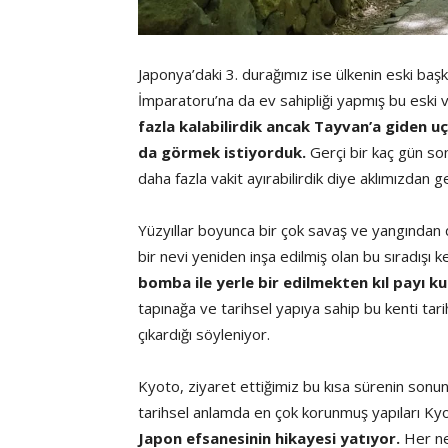
Japonya’daki 3. durağımız ise ülkenin eski baş
İmparatoru’na da ev sahipliği yapmış bu eski 
fazla kalabilirdik ancak Tayvan’a giden u
da görmek istiyorduk.
Gerçi bir kaç gün so
daha fazla vakit ayırabilirdik diye aklımızdan g
Yüzyıllar boyunca bir çok savaş ve yangından 
bir nevi yeniden inşa edilmiş olan bu sıradışı k
bomba ile yerle bir edilmekten kıl payı kur
tapınağa ve tarihsel yapıya sahip bu kenti ta
çıkardığı söyleniyor.
Kyoto, ziyaret ettiğimiz bu kısa sürenin sonun
tarihsel anlamda en çok korunmuş yapıları Ky
Japon efsanesinin hikayesi yatıyor.
Her ne 