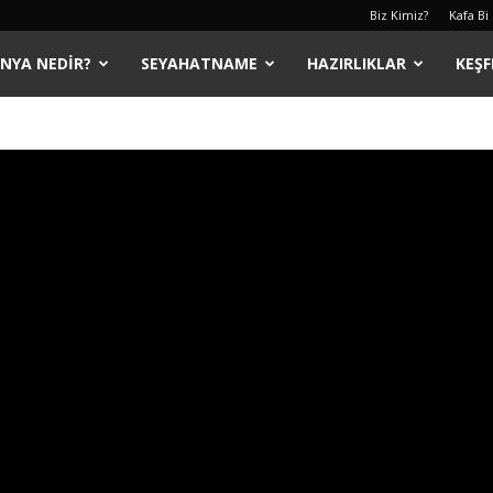
Biz Kimiz?
Kafa Bi
ÜNYA NEDIR?
SEYAHATNAME
HAZIRLIKLAR
KEŞF