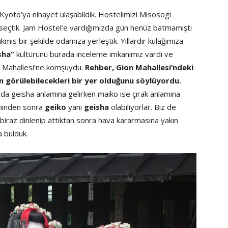
 Kyoto’ya nihayet ulaşabildik. Hostelimizi Misosogi
 seçtik. Jam Hostel’e vardığımızda gün henüz batmamıştı
kmis bir şekilde odamıza yerleştik. Yıllardır kulağımıza
sha”
kültürünü burada inceleme imkanımız vardı ve
 Mahallesi’ne komşuydu.
Rehber, Gion Mahallesi’ndeki
n görülebilecekleri bir yer olduğunu söylüyordu.
da geisha anlamına gelirken maiko ise çırak anlamına
timinden sonra
geiko
yani
geisha
olabiliyorlar. Biz de
biraz dinlenip attıktan sonra hava kararmasına yakın
a bulduk.