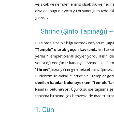
ve sıcak ve nemden erimiş olsak da, ve her ne 
olsa da, bugün Kyoto’yu düşündüğümüzde aklım
geliyor.
Shrine (Şinto Tapınağı) –
Bu sırada size bir bilgi vermek istiyorum.
Jap
“Temple” olarak geçen kavramların farkın
yerler “Temple” olarak söyleniyordu. İkisini d
sonra öğrendiğimiz kadarıyla “Shrine” ile “Templ
“
Shrine
” Japonya’nın geleneksel inancı Şintoizm 
Buddhizm ile alakalı. “Shrine” ve “Temple” görü
denilen kapılar bulunuyorken “Temple”lar
kapılar bulunuyor.
Üçüncüsü ise tapınma şekill
tapınma birbirine çok benzese de ibadet sırası
1. Gün: