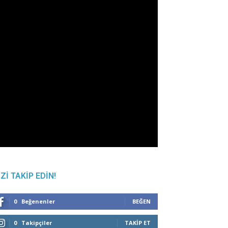
IZI TAKIP EDIN!
0
Beğenenler
BEĞEN
0
Takipçiler
TAKIP ET