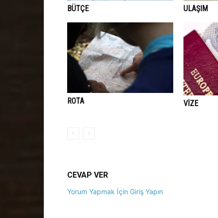
BÜTÇE
ULAŞIM
ROTA
VIZE
CEVAP VER
Yorum Yapmak İçin Giriş Yapın