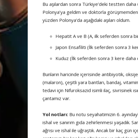
Bu aşılardan sonra Türkiye’deki testten daha u
Polonya’ya geldim ve doktorla görüşmemden so
yüzden Polonya’da aşağıdaki aşıları oldum.
Hepatit A ve B (A, ilk seferden sonra bi
Japon Ensafiliti (İlk seferden sonra 3 
Kuduz (İlk seferden sonra 3 kere daha 
Bunların haricinde içerisinde antibiyotik, oksije
(malaron), çeşitli yara bantları, bandaj, vitamin
tedavi için Nifuroksazid isimli ilaç, sivrisinek ı
çantamız var.
Yol notları:
Bu notu seyahatimizin 6. ayındayk
ishal ve sanırım gıda zehirlenmesi yaşadık. Sa
ağrısı ve ishal ile uğraştık. Ancak bir kaç gün i