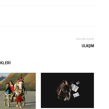
Sonraki İçerik
ULAŞIM
IKLERI