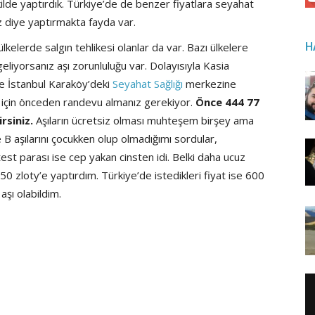
ilde yaptırdık. Türkiye’de de benzer fiyatlara seyahat
z diye yaptırmakta fayda var.
elerde salgın tehlikesi olanlar da var. Bazı ülkelere
H
geliyorsanız aşı zorunluluğu var. Dolayısıyla Kasia
se İstanbul Karaköy’deki
Seyahat Sağlığı
merkezine
rı için önceden randevu almanız gerekiyor.
Önce 444 77
rsiniz.
Aşıların ücretsiz olması muhteşem birşey ama
 B aşılarını çocukken olup olmadığımı sordular,
test parası ise cep yakan cinsten idi. Belki daha ucuz
50 zloty’e yaptırdım. Türkiye’de istedikleri fiyat ise 600
şı olabildim.