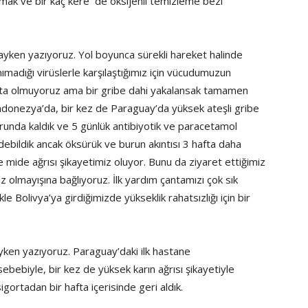
ı almak ve bir kaç kere de oksijenli temizleme bezi
ayken yazıyoruz. Yol boyunca sürekli hareket halinde
adığı virüslerle karşılaştığımız için vücudumuzun
 hasta olmuyoruz ama bir gribe dahi yakalansak tamamen
ndonezya’da, bir kez de Paraguay’da yüksek ateşli gribe
unda kaldık ve 5 günlük antibiyotik ve paracetamol
bildik ancak öksürük ve burun akıntısı 3 hafta daha
 mide ağrısı şikayetimiz oluyor. Bunu da ziyaret ettiğimiz
iz olmayışına bağlıyoruz. İlk yardım çantamızı çok sık
e Bolivya’ya girdiğimizde yükseklik rahatsızlığı için bir
yken yazıyoruz. Paraguay’daki ilk hastane
ebiyle, bir kez de yüksek karın ağrısı şikayetiyle
gortadan bir hafta içerisinde geri aldık.