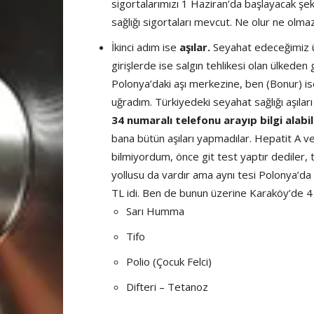
sigortalarımızı 1 Haziran’da başlayacak şek
sağlığı sigortaları mevcut. Ne olur ne olma
İkinci adım ise
aşılar.
Seyahat edeceğimiz ülk
girişlerde ise salgın tehlikesi olan ülkeden 
Polonya’daki aşı merkezine, ben (Bonur) i
uğradım. Türkiyedeki seyahat sağlığı aşıla
34 numaralı telefonu arayıp bilgi alabili
bana bütün aşıları yapmadılar. Hepatit A ve
bilmiyordum, önce git test yaptır dediler, 
yollusu da vardır ama aynı tesi Polonya’da 
TL idi. Ben de bunun üzerine Karaköy’de 4 a
Sarı Humma
Tifo
Polio (Çocuk Felci)
Difteri – Tetanoz