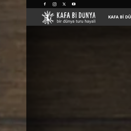
Kafa
KAFA BI D
Bi
Dünya