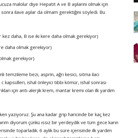
cuza malolur diye Hepatit A ve B aşılarını olmak için
nra ilave aşılar da olmam gerektiğini söyledi. Bu
r kez daha, B ise iki kere daha olmak gerekiyor)
kere daha olmak gerekiyor)
olmak gerekiyor)
nli temzileme bezi, asprin, ağrı kesici, sıtma ilacı
 c kapsülleri, ishal önleyici tıbbi kömür, ishal sonrası
sırıkları için anti-alerjik krem, mantar kremi olan ilk yardım
en yazıyoruz. Şu ana kadar grip haricinde bir kaç kez
nırım diyorum çünkü ıssız bir yerdeydik ve tüm gece karın
çerisinde toparladık. 6 aylık bu süre içerisinde ilk yardım