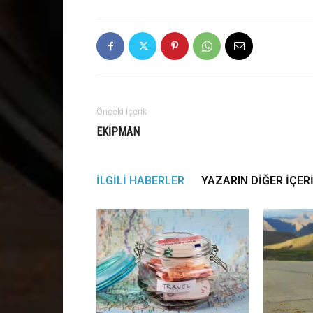
Önceki İçerik
EKIPMAN
İLGILI HABERLER
YAZARIN DIĞER İÇER