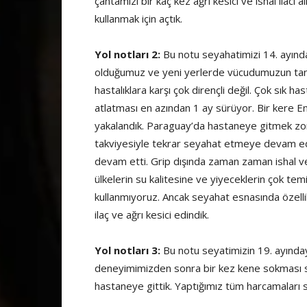
çantamızı bir kaç kez ağrı kesici ve ishal ilac
kullanmak için açtık.
Yol notları 2:
Bu notu seyahatimizi 14. ayınd
olduğumuz ve yeni yerlerde vücudumuzun tanım
hastalıklara karşı çok dirençli değil. Çok sık
atlatması en azından 1 ay sürüyor. Bir kere E
yakalandık. Paraguay’da hastaneye gitmek zor
takviyesiyle tekrar seyahat etmeye devam ede
devam etti. Grip dışında zaman zaman ishal ve
ülkelerin su kalitesine ve yiyeceklerin çok tem
kullanmıyoruz. Ancak seyahat esnasında özellikl
ilaç ve ağrı kesici edindik.
Yol notları 3:
Bu notu seyatimizin 19. ayında
deneyimimizden sonra bir kez kene sokması seb
hastaneye gittik. Yaptığımız tüm harcamaları si