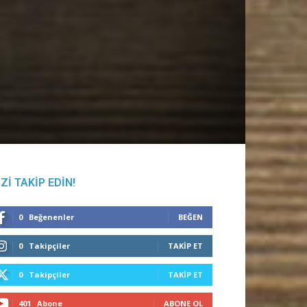
IZI TAKIP EDIN!
0
Beğenenler
BEĞEN
0
Takipçiler
TAKIP ET
0
Takipçiler
TAKIP ET
401
Abone
ABONE OL