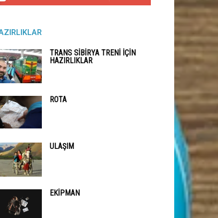
AZIRLIKLAR
TRANS SIBIRYA TRENI İÇIN
HAZIRLIKLAR
ROTA
ULAŞIM
EKIPMAN