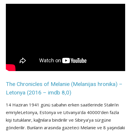
The Chronicles of Melanie (Melanijas hronika) –
Letonya (2016 – imdb 8,0)
14 Haziran 1941 günü sabahın erken saatlerinde Stalin’in
emriyleLetonya, Estonya ve Litvanya’da 40000’den fazla
kişi tutuklanır, kağnılara bindirilir ve Sibirya’ya sürgüne
gönderilir. Bunların arasında gazeteci Melanie ve 8 yaşındaki