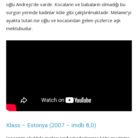
oğlu Andrejs’de vardır. Kocaların ve babaların olmadığı bu
sürgün yerinde kadınlar köle gibi çalıştırılmaktadır. Melanie’yi
ayakta tutan ise oğlu ve kocasından gelen yüzlerce aşk
mektubudur.
Klass – Estonya (2007 – imdb 8,0)
Joosep’in okuldaki günleri sınıf arkadaşlarınca kötü mualeme