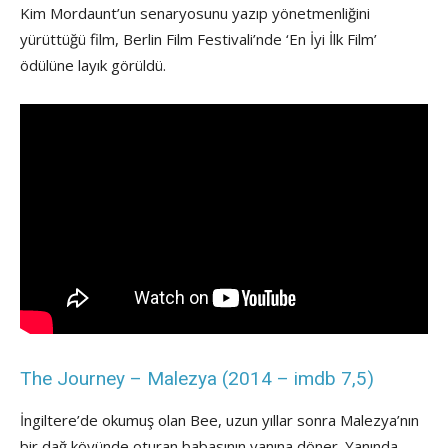
Kim Mordaunt’un senaryosunu yazıp yönetmenliğini
yürüttüğü film, Berlin Film Festivali’nde ‘En İyi İlk Film’
ödülüne layık görüldü.
The Journey – Malezya (2014 – imdb 7,5)
İngiltere’de okumuş olan Bee, uzun yıllar sonra Malezya’nın
bir dağ köyünde oturan babasının yanına döner. Yanında