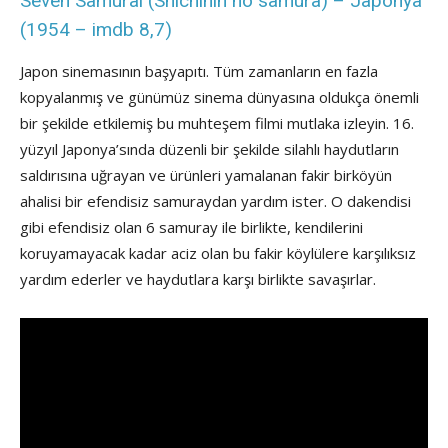
Seven Samurai (Shichinin no samura) – Japonya
(1954 – imdb 8,7)
Japon sinemasının başyapıtı. Tüm zamanların en fazla
kopyalanmış ve günümüz sinema dünyasına oldukça önemli
bir şekilde etkilemiş bu muhteşem filmi mutlaka izleyin. 16.
yüzyıl Japonya’sında düzenli bir şekilde silahlı haydutların
saldırısına uğrayan ve ürünleri yamalanan fakir birköyün
ahalisi bir efendisiz samuraydan yardım ister. O dakendisi
gibi efendisiz olan 6 samuray ile birlikte, kendilerini
koruyamayacak kadar aciz olan bu fakir köylülere karşılıksız
yardım ederler ve haydutlara karşı birlikte savaşırlar.