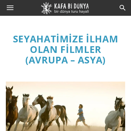
Kafa
Bi
SEYAHATIMIZE İLHAM
Dünya
OLAN FILMLER
(AVRUPA – ASYA)