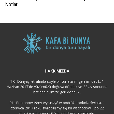
Notları
HAKKIMIZDA
TR- Dünyayı etrafında şöyle bir tur atalım gelelim dedik. 1
Haziran 2017'de yüzümüzü doğuya döndük ve 22 ay sonunda
batıdan evimize geri döndük..
PL- Postanowiliśmy wyruszyć w podróż dookoła świata. 1
czerwca 2017 roku zwróciliśmy się ku wschodowi i po 22
miesiącach powróciliśmy do domu z zachodu.